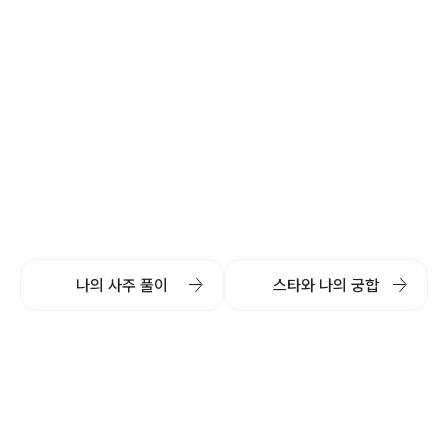
나의 사주 풀이
스타와 나의 궁합
(주)스타지오소프트
Copyright 2024@Stargiosoft All Rights Reserved.
대표자 서지현 | 사업자등록번호 827-88-01815
통신판매업번호 2024-서울영등포-2084
서울시 영등포구 양평로 149, 1507호