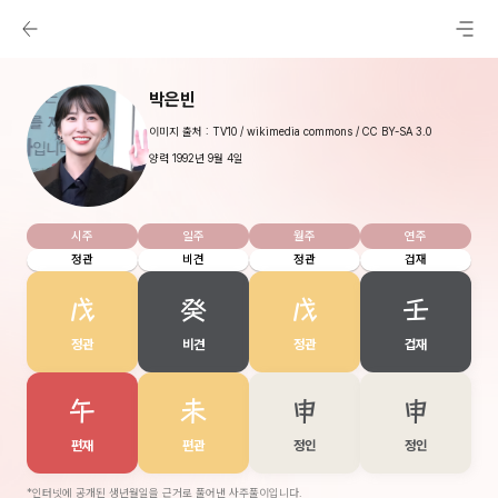
박은빈
이미지 출처 : TV10 / wikimedia commons / CC BY-SA 3.0
양력 1992년 9월 4일
시주
일주
월주
연주
정관
비견
정관
겁재
戊
癸
戊
壬
정관
비견
정관
겁재
午
未
申
申
편재
편관
정인
정인
*인터넷에 공개된 생년월일을 근거로 풀어낸 사주풀이입니다.