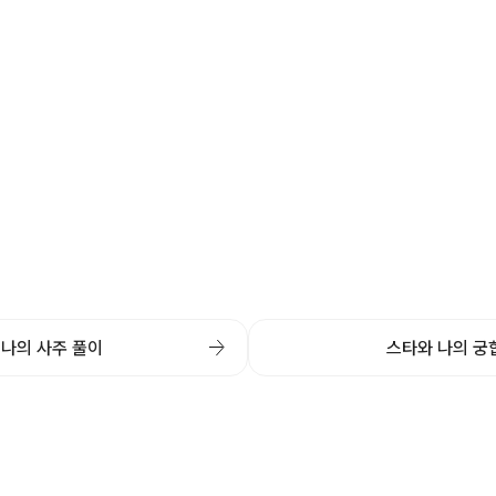
나의 사주 풀이
스타와 나의 궁
rgiosoft All Rights Reserved.
번호 827-88-01815