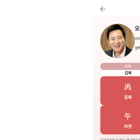
오
이미
양력
시주
겁재
丙
겁재
午
비견