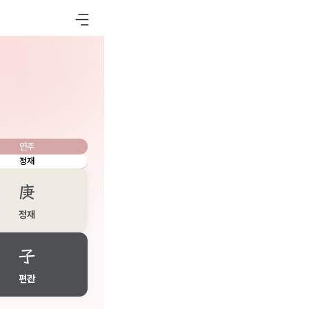
연주
정재
庚
정재
子
편관