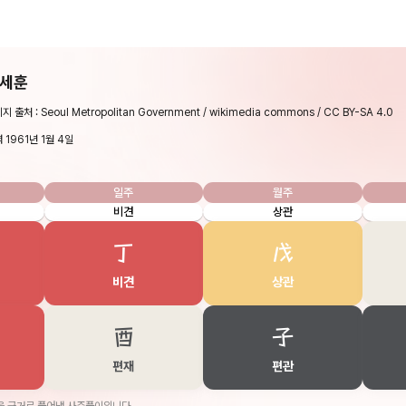
세훈
지 출처 : Seoul Metropolitan Government / wikimedia commons / CC BY-SA 4.0
 1961년 1월 4일
일주
월주
비견
상관
丁
戊
비견
상관
酉
子
편재
편관